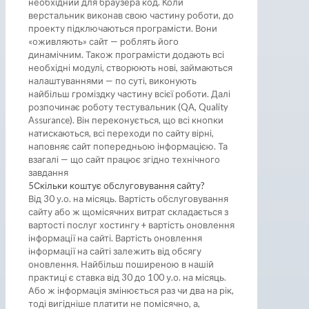
необхідний для браузера код. Коли
верстальник виконав свою частину роботи, до
проекту підключаються програмісти. Вони
«оживляють» сайт — роблять його
динамічним. Також програмісти додають всі
необхідні модулі, створюють нові, займаються
налаштуваннями — по суті, виконують
найбільш громіздку частину всієї роботи. Далі
розпочинає роботу тестувальник (QA, Quality
Assurance). Він переконується, що всі кнопки
натискаються, всі переходи по сайту вірні,
наповняє сайт попередньою інформацією. Та
взагалі — що сайт працює згідно технічного
завдання
5
Скільки коштує обслуговування сайту?
Від 30 у.о. на місяць. Вартість обслуговування
сайту або ж щомісячних витрат складається з
вартості послуг хостингу + вартість оновлення
інформації на сайті. Вартість оновлення
інформації на сайті залежить від обсягу
оновлення. Найбільш поширеною в нашій
практиці є ставка від 30 до 100 у.о. на місяць.
Або ж інформація змінюється раз чи два на рік,
тоді вигідніше платити не помісячно, а,