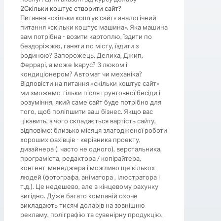
2
Скільки коштує створити сайт?
Питання «скільки коштує сайт» аналогічний
питання «скільки коштує машина». Яка машина
вам потрібна - возити картоплю, їздити по
бездоріжжю, ганяти по місту, їздити з
родиною? Запорожець, Делика, Джип,
Феррарі, а може Ікарус? З люком і
кондиціонером? Автомат чи механіка?
Відповісти на питання «скільки коштує сайт»
ми зможемо тільки після грунтовної бесіди і
розуміння, який саме сайт буде потрібно для
того, щоб поліпшити ваш бізнес. Якщо вас
цікавить, з чого складається вартість сайту,
відповімо: близько місяця злагодженої роботи
хороших фахівців - керівника проекту,
дизайнера (і часто не одного), верстальника,
програміста, редактора / копірайтера,
контент-менеджера і можливо ще кількох
людей (фотографа, аніматора , ілюстратора і
т.д.). Це недешево, але в кінцевому рахунку
вигідно. Дуже багато компаній охоче
викладають тисячі доларів на зовнішню
рекламу, поліграфію та сувенірну продукцію,