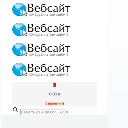
0
0,00 ₴
Замовити
✕