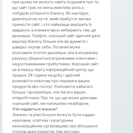
при цьому не можуть навіть подумати про те,
що сайт грає не менш важливу роль у
побудові успішного бізнесу. Як наслідок,
дивляться не на те, який прибуток зможе
принести сайт, і хто найкраще вирішить їх
завдання, а елементарно вибирають там, де
дешевше. Повірте, хороший сайт здатний дати
вашому бізнесу більше ніж ви думаєте і
швидко окупає себе. Поганий може
коштувати істотно дешевше, але в кінцевому
рахунку обернеться втраченими клієнтами і
недоотриманими прибутками. Хороший сайт -
це в першу чергу інформаційний центр, що
працює 24 години на добу і здатний
розповісти клієнтам про переваги ваших
продуктів або послуг. Розповісти набагато
більше і зрозуміліше, ніж багато ваших
співробітники. Про те, що ще може дати вам
хороший сайт, ми напишемо незабаром.
3
Чи надаються знижки?
Знижки та різні бонуси можуть бути надані:
науковим, освітнім і культурним
некомерційним організаціям; при збільшенні
строків здачі проектів; при другому