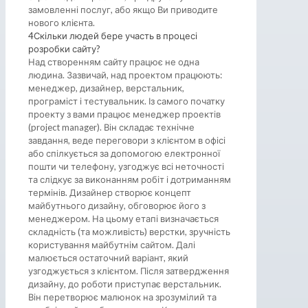
замовленні послуг, або якщо Ви приводите
нового клієнта.
4
Скільки людей бере участь в процесі
розробки сайту?
Над створенням сайту працює не одна
людина. Зазвичай, над проектом працюють:
менеджер, дизайнер, верстальник,
програміст і тестувальник. Із самого початку
проекту з вами працює менеджер проектів
(project manager). Він складає технічне
завдання, веде переговори з клієнтом в офісі
або спілкується за допомогою електронної
пошти чи телефону, узгоджує всі неточності
та слідкує за виконанням робіт і дотриманням
термінів. Дизайнер створює концепт
майбутнього дизайну, обговорює його з
менеджером. На цьому етапі визначається
складність (та можливість) верстки, зручність
користування майбутнім сайтом. Далі
малюється остаточний варіант, який
узгоджується з клієнтом. Після затвердження
дизайну, до роботи приступає верстальник.
Він перетворює малюнок на зрозумілий та