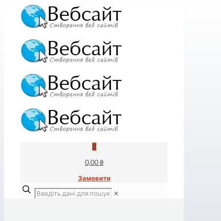
0
0,00 ₴
Замовити
✕