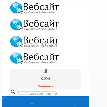
0
0,00 ₴
Замовити
✕