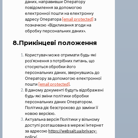
даних, направивши Оператору
повідомлення за допомогою
електронної пошти на електронну
адресу Оператора
[email protected]
з
позначкою «Відкликання згоди на
обробку персональних даних».
8.Прикінцеві положення
Користувач може отримати будь-які
роз’яснення з потрібних питань, що
стосуються обробки його
персональних даних, звернувшись до
Оператору за допомогою електронної
пошти
[email protected]
.
В даному документі будуть відображені
будь-які зміни політики обробки
персональних даних Оператором.
Політика діє безстроково до заміни її
новою версією.
Актуальна версія Політики у вільному
доступі розташована в мережі Інтернет
за адресою
https://websait.ua/privacy-
policy/
.