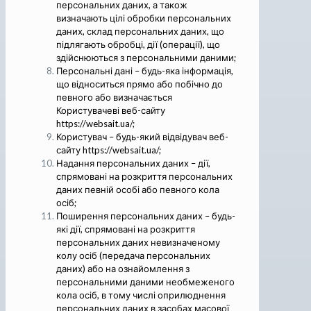
персональних даних, а також
визначають цілі обробки персональних
даних, склад персональних даних, що
підлягають обробці, дії (операції), що
здійснюються з персональними даними;
Персональні дані – будь-яка інформація,
що відноситься прямо або побічно до
певного або визначається
Користувачеві веб-сайту
https://websait.ua/;
Користувач – будь-який відвідувач веб-
сайту https://websait.ua/;
Надання персональних даних – дії,
спрямовані на розкриття персональних
даних певній особі або певного кола
осіб;
Поширення персональних даних – будь-
які дії, спрямовані на розкриття
персональних даних невизначеному
колу осіб (передача персональних
даних) або на ознайомлення з
персональними даними необмеженого
кола осіб, в тому числі оприлюднення
персональних даних в засобах масової