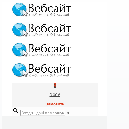
0
0,00 ₴
Замовити
✕