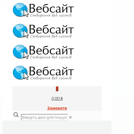
0
0,00 ₴
Замовити
✕