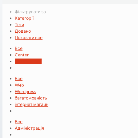
Фільтрувати за
Категорії
Теги
Додано
Показати все
Все
Center
Без категорії
Все
Web
Wordpress
багатомовність
інтернет магаин
Все
Адміністрація