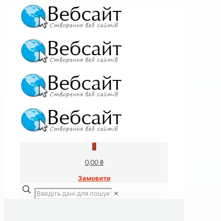
0
0,00 ₴
Замовити
✕