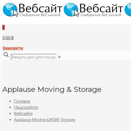
0
0,00 ₴
Замовити
✕
Applause Moving & Storage
Головна
Наші роботи
Вебсайти
Applause Moving &#038; Storage