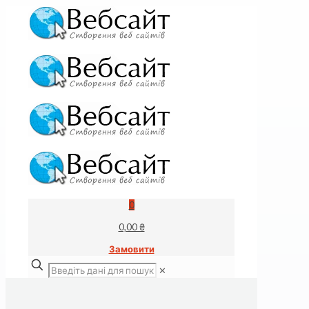
0
0,00 ₴
Замовити
✕