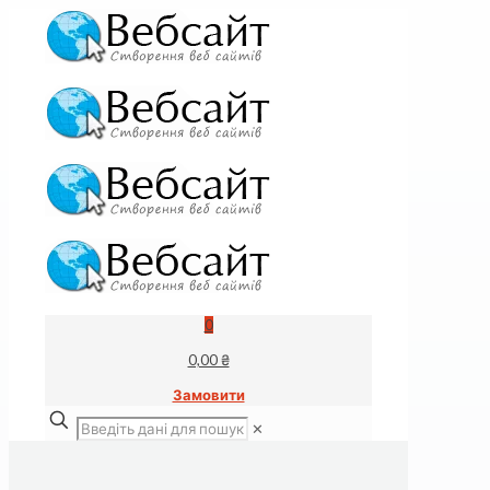
0
0,00 ₴
Замовити
✕