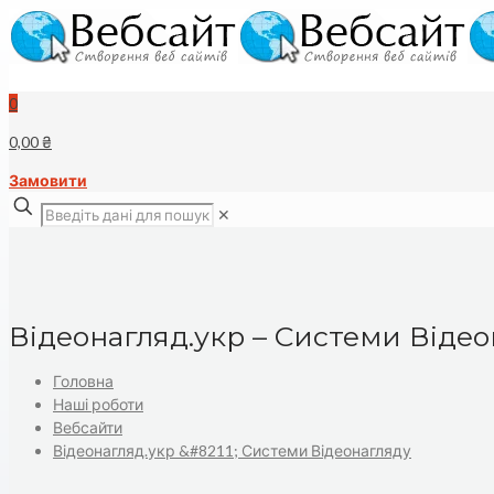
0
0,00 ₴
Замовити
✕
Відеонагляд.укр – Системи Віде
Головна
Наші роботи
Вебсайти
Відеонагляд.укр &#8211; Системи Відеонагляду