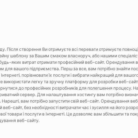
ду. Після створення Ви отримуєте всі переваги отримуєте повноці
изайну шаблону за Вашим смаком власноруч, або нашими спеціаліс
б
у
д
ь
–
я
к
и
х
в
и
т
р
а
т
о
т
р
и
м
а
т
и
п
р
о
ф
е
с
і
й
н
и
й
в
е
б
–
с
а
й
т
.
О
р
е
н
д
у
в
а
н
н
я
в
и
м
д
л
я
в
а
ш
ог
о
п
і
д
п
р
и
є
м
с
т
в
а
.
П
е
р
ш
з
а
в
с
е
,
в
а
м
п
о
т
р
і
б
н
о
з
н
а
й
т
и
п
о
І
н
т
е
р
н
е
т
і
,
п
о
р
і
в
н
ю
в
а
т
и
ї
х
п
о
с
л
у
г
и
і
в
и
б
р
а
т
и
н
а
й
к
р
а
щ
и
й
д
л
я
в
а
ш
ог
т
е
в
и
к
о
р
и
с
т
а
т
и
л
е
г
к
у
т
а
з
р
у
ч
н
у
п
л
а
т
ф
о
р
м
у
д
л
я
р
оз
р
об
к
и
в
е
б
–
с
а
й
т
е
р
н
у
т
и
с
я
д
о
п
р
о
ф
е
с
і
й
н
и
х
р
оз
р
об
н
и
к
і
в
д
л
я
п
ол
е
г
ш
е
н
н
я
п
р
о
ц
е
с
у
.
Н
р
и
в
а
т
н
и
й
с
е
р
в
е
р
.
Д
л
я
н
а
л
а
ш
т
у
в
а
н
н
я
х
о
с
т
и
н
г
у
в
а
м
п
о
т
р
і
б
н
о
в
и
з
н
а
.
Н
а
р
е
ш
т
і
,
в
а
м
п
о
т
р
і
б
н
о
з
а
п
у
с
т
и
т
и
с
в
і
й
в
е
б
–
с
а
й
т
.
О
р
е
н
д
у
в
а
н
н
я
в
е
б
й
в
е
б
–
с
а
й
т
,
б
е
з
н
е
об
х
і
д
н
о
с
т
і
в
и
т
р
а
ч
а
т
и
ч
а
с
і
з
у
с
и
л
л
я
н
а
й
ог
о
р
оз
р
с
в
о
ї
т
ов
а
р
и
і
п
о
с
л
у
г
и
в
І
н
т
е
р
н
е
т
і
.
Ц
е
д
оз
в
ол
я
є
в
а
м
з
б
і
л
ь
ш
и
т
и
т
а
п
ок
д
у
в
а
н
н
я
в
е
б
–
с
а
й
т
у
.