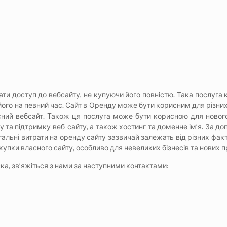
ти доступ до вебсайту, не купуючи його повністю. Така послуга 
його на певний час. Сайт в Оренду може бути корисним для різних ф
асний вебсайт. Також ця послуга може бути корисною для нового 
у та підтримку веб-сайту, а також хостинг та доменне ім’я. За д
гальні витрати на оренду сайту зазвичай залежать від різних факт
упки власного сайту, особливо для невеликих бізнесів та нових п
ска, зв’яжіться з нами за наступними контактами: