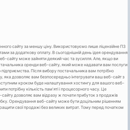
нного сайту за меншу ціну. Використовуємо лише ліцензійне ПЗ
тами за додаткову оплату. В
с
ь
ог
од
н
і
ш
н
і
й
д
е
н
ь
і
д
е
я
о
р
е
н
д
у
в
а
н
н
я
е
б
–
с
а
й
т
у
м
ож
е
з
а
й
н
я
т
и
д
е
я
к
и
й
ч
а
с
т
а
з
у
с
и
л
л
я
.
А
л
е
,
я
к
щ
о
в
и
с
т
а
ч
а
л
ь
н
и
к
а
о
р
е
н
д
и
в
е
б
–
с
а
й
т
у
,
я
к
и
й
м
ож
е
н
а
д
а
в
а
т
и
в
а
м
п
о
с
л
у
г
и
о
п
і
д
п
р
и
є
м
с
т
в
а
.
П
і
с
л
я
в
и
б
о
р
у
п
о
с
т
а
ч
а
л
ь
н
и
к
а
в
а
м
п
о
т
р
і
б
н
о
у
,
я
к
а
д
оз
в
ол
я
є
в
а
м
б
е
з
п
о
с
е
р
е
д
н
ь
о
і
н
т
е
г
р
у
в
а
т
и
в
а
ш
в
е
б
–
с
а
й
т
з
а
с
т
у
п
н
и
м
к
р
ок
ом
б
у
д
е
н
а
л
а
ш
т
у
в
а
н
н
я
х
о
с
т
и
н
г
у
д
л
я
в
а
ш
ог
о
в
е
б
–
ч
и
т
и
п
о
т
р
і
б
н
у
к
і
л
ь
к
і
с
т
ь
п
а
м
‘
я
т
і
і
п
р
о
ц
е
с
о
р
н
ог
о
ч
а
с
у
.
Ц
е
–
с
а
й
т
у
д
оз
в
ол
я
є
в
а
м
в
і
д
р
а
з
у
ж
п
о
ч
а
т
и
п
р
и
б
у
т
ок
з
п
р
од
а
ж
і
в
об
к
у
.
О
р
е
н
д
у
в
а
н
н
я
в
е
б
–
с
а
й
т
у
м
ож
е
б
у
т
и
д
о
ц
і
л
ь
н
и
м
р
і
ш
е
н
н
я
м
р
а
щ
и
т
и
с
в
о
ї
п
р
од
а
ж
і
б
е
з
в
е
л
и
к
и
х
в
и
т
р
а
т
.
Т
ом
у
п
е
р
е
д
п
о
ч
а
т
к
ом