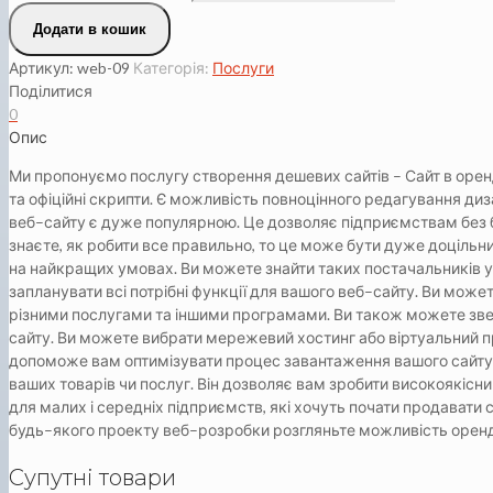
Додати в кошик
Артикул:
web-09
Категорія:
Послуги
Поділитися
0
Опис
Ми пропонуємо послугу створення дешевих сайтів – Сайт в орен
та офіційні скрипти. Є можливість повноцінного редагування д
в
е
б
–
с
а
й
т
у
є
д
у
ж
е
п
оп
у
л
я
р
н
о
ю
.
Ц
е
д
оз
в
ол
я
є
п
і
д
п
р
и
є
м
с
т
в
а
м
б
е
з
з
н
а
є
т
е
,
я
к
р
об
и
т
и
в
с
е
п
р
а
в
и
л
ь
н
о
,
т
о
ц
е
м
ож
е
б
у
т
и
д
у
ж
е
д
о
ц
і
л
ь
н
н
а
н
а
й
к
р
а
щ
и
х
у
м
ов
а
х
.
В
и
м
ож
е
т
е
з
н
а
й
т
и
т
а
к
и
х
п
о
с
т
а
ч
а
л
ь
н
и
к
і
в
у
з
а
п
л
а
н
у
в
а
т
и
в
с
і
п
о
т
р
і
б
н
і
ф
у
н
к
ц
і
ї
д
л
я
в
а
ш
ог
о
в
е
б
–
с
а
й
т
у
.
В
и
м
ож
е
р
і
з
н
и
м
и
п
о
с
л
у
г
а
м
и
т
а
і
н
ш
и
м
и
п
р
ог
р
а
м
а
м
и
.
В
и
т
а
к
ож
м
ож
е
т
е
з
в
с
а
й
т
у
.
В
и
м
ож
е
т
е
в
и
б
р
а
т
и
м
е
р
е
ж
е
в
и
й
х
о
с
т
и
н
г
а
б
о
в
і
р
т
у
а
л
ь
н
и
й
п
д
оп
ом
ож
е
в
а
м
о
п
т
и
м
і
з
у
в
а
т
и
п
р
о
ц
е
с
з
а
в
а
н
т
а
ж
е
н
н
я
в
а
ш
ог
о
с
а
й
т
у
в
а
ш
и
х
т
ов
а
р
і
в
ч
и
п
о
с
л
у
г
.
В
і
н
д
оз
в
ол
я
є
в
а
м
з
р
об
и
т
и
в
и
с
ок
о
я
к
і
с
н
и
д
л
я
м
а
л
и
х
і
с
е
р
е
д
н
і
х
п
і
д
п
р
и
є
м
с
т
в
,
я
к
і
х
о
ч
у
т
ь
п
о
ч
а
т
и
п
р
од
а
в
а
т
и
б
у
д
ь
–
я
к
ог
о
п
р
о
е
к
т
у
в
е
б
–
р
оз
р
об
к
и
р
оз
г
л
я
н
ь
т
е
м
ож
л
и
в
і
с
т
ь
о
р
е
н
Супутні товари