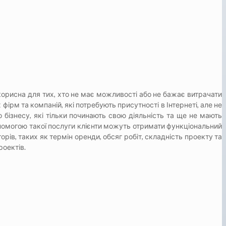
корисна для тих, хто не має можливості або не бажає витрачати
ірм та компаній, які потребують присутності в Інтернеті, але не
бізнесу, які тільки починають свою діяльність та ще не мають
опомогою такої послуги клієнти можуть отримати функціональний
орів, таких як термін оренди, обсяг робіт, складність проекту та
роектів.