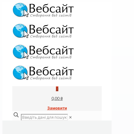
0
0,00 ₴
Замовити
✕