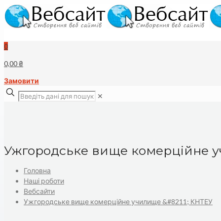
0
0,00 ₴
Замовити
✕
Ужгородське вище комерційне 
Головна
Наші роботи
Вебсайти
Ужгородське вище комерційне училище &#8211; КНТЕУ