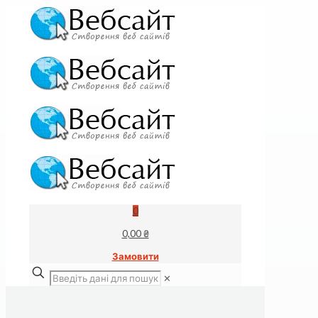
0
0,00 ₴
Замовити
✕