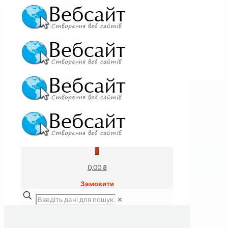
0
0,00 ₴
Замовити
✕